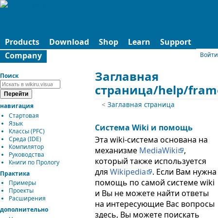
Products
Download
Shop
Learn
Support
Company
Войти
Заглавная
Поиск
страница/help/fram
<
Заглавная страница
навигация
Стартовая
Язык
Система Wiki и помощь
Классы (PFC)
Эта wiki-система основана на
Среда (IDE)
Компилятор
механизме
MediaWiki
,
Руководства
который также используется
Книги по Прологу
для
Wikipedia
. Если Вам нужна
Практика
помощь по самой системе wiki
Примеры
Проекты
и Вы не можете найти ответы
Расширения
на интересующие Вас вопросы
дополнительно
здесь, Вы можете поискать