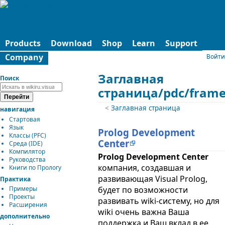
Products
Download
Shop
Learn
Support
Company
Войти
Заглавная
Поиск
страница/pdc/frame
<
Заглавная страница
навигация
Стартовая
Язык
Prolog Development
Классы (PFC)
Center
Среда (IDE)
Компилятор
Prolog Development Center
Руководства
компания, создавшая и
Книги по Прологу
развивающая Visual Prolog,
Практика
будет по возможности
Примеры
Проекты
развивать wiki-систему, но для
Расширения
wiki очень важна Ваша
дополнительно
поддержка и Ваш вклад в ее