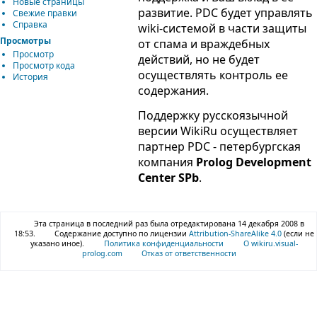
Новые страницы
развитие. PDC будет управлять
Свежие правки
Справка
wiki-системой в части защиты
Просмотры
от спама и враждебных
Просмотр
действий, но не будет
Просмотр кода
осуществлять контроль ее
История
содержания.
Поддержку русскоязычной
версии WikiRu осуществляет
партнер PDC - петербургская
компания
Prolog Development
Center SPb
.
Эта страница в последний раз была отредактирована 14 декабря 2008 в
18:53.
Содержание доступно по лицензии
Attribution-ShareAlike 4.0
(если не
указано иное).
Политика конфиденциальности
О wikiru.visual-
prolog.com
Отказ от ответственности