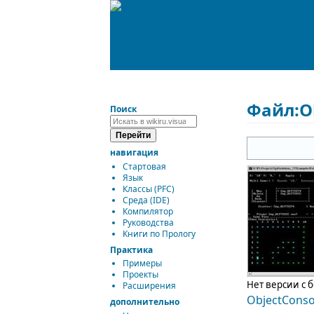
Файл:Ob
Поиск
навигация
Стартовая
Язык
Классы (PFC)
Среда (IDE)
Компилятор
Руководства
Книги по Прологу
Практика
Примеры
Проекты
Нет версии с 
Расширения
ObjectConso
дополнительно