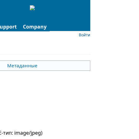
upport
Company
Войти
Метаданные
E-тип:
image/jpeg
)