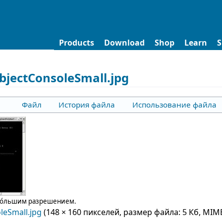
Products
Download
Shop
Learn
S
jectConsoleSmall.jpg
Файл
История файла
Использование файла
бо́льшим разрешением.
leSmall.jpg
‎
(148 × 160 пикселей, размер файла: 5 Кб, MIM