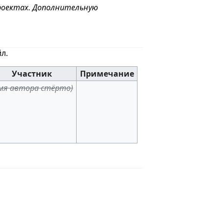
проектах. Дополнительную
л.
Участник
Примечание
мя автора стёрто)