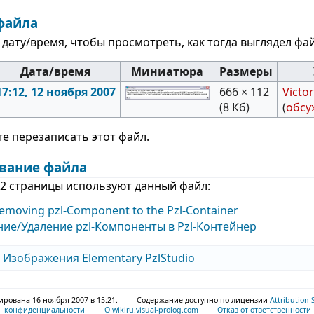
файла
дату/время, чтобы просмотреть, как тогда выглядел фай
Дата/время
Миниатюра
Размеры
17:12, 12 ноября 2007
666 × 112
Victo
(8 Кб)
(
обсу
е перезаписать этот файл.
вание файла
2 страницы используют данный файл:
emoving pzl-Component to the Pzl-Container
ие/Удаление pzl-Компоненты в Pzl-Контейнер
:
Изображения Elementary PzlStudio
рована 16 ноября 2007 в 15:21.
Содержание доступно по лицензии
Attribution-
конфиденциальности
О wikiru.visual-prolog.com
Отказ от ответственности