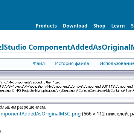
Products
Download
Shop
Learn
S
zlStudio ComponentAddedAsOriginal
Файл
История файла
Использовани
бо́льшим разрешением.
ComponentAddedAsOriginalMSG.png
‎
(666 × 112 пикселей, 
n