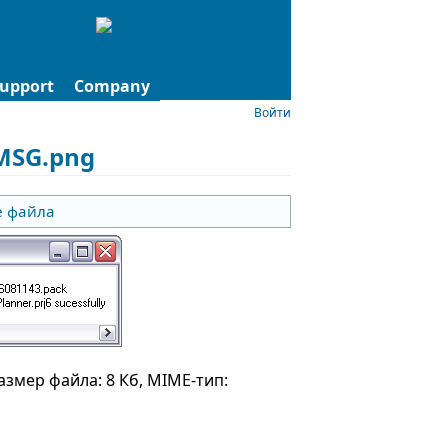
upport
Company
Войти
MSG.png
е файла
размер файла: 8 Кб, MIME-тип: