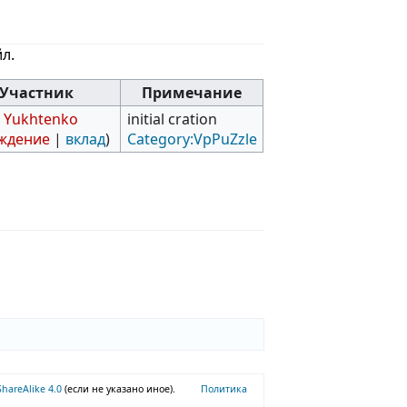
л.
Участник
Примечание
r Yukhtenko
initial cration
ждение
|
вклад
)
Category:VpPuZzle
ShareAlike 4.0
(если не указано иное).
Политика