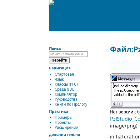
Файл:P
Поиск
навигация
Стартовая
Язык
Классы (PFC)
Среда (IDE)
Компилятор
Руководства
Книги по Прологу
Практика
Нет версии с 
Примеры
PzlStudio_
Проекты
image/png
)
Расширения
дополнительно
initial cratio