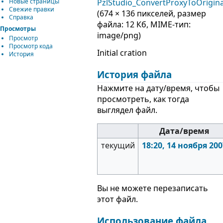
Новые страницы
PzlStudio_ConvertProxyToOrigi
Свежие правки
(674 × 136 пикселей, размер
Справка
файла: 12 Кб, MIME-тип:
Просмотры
image/png
)
Просмотр
Просмотр кода
Initial cration
История
История файла
Нажмите на дату/время, чтобы
просмотреть, как тогда
выглядел файл.
Дата/время
текущий
18:20, 14 ноября 200
Вы не можете перезаписать
этот файл.
Использование файла