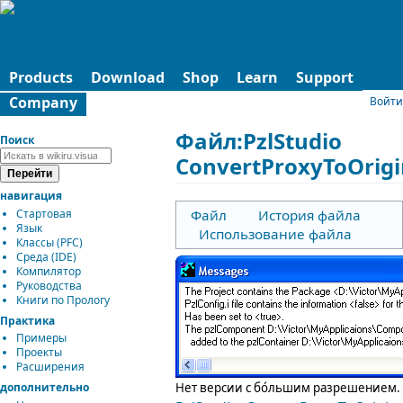
Products
Download
Shop
Learn
Support
Company
Войти
Файл:PzlStudio
Поиск
ConvertProxyToOrig
навигация
Стартовая
Файл
История файла
Язык
Использование файла
Классы (PFC)
Среда (IDE)
Компилятор
Руководства
Книги по Прологу
Практика
Примеры
Проекты
Расширения
дополнительно
Нет версии с бо́льшим разрешением.