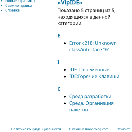
Новые страницы
«VipIDE»
Свежие правки
Показано 5 страниц из 5,
Справка
находящихся в данной
категории.
E
Error c218: Unknown
class/interface '%'
I
IDE: Переменные
IDE:Горячие Клавиши
С
Среда разработки
Среда. Организция
пакетов
Политика конфиденциальности
О wikiru.visual-prolog.com
Отказ от