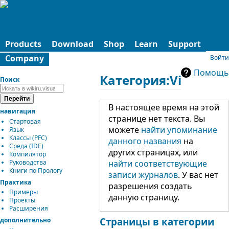
Products
Download
Shop
Learn
Support
Company
Войти
Помощь
Категория:VipIDE
Поиск
В настоящее время на этой
навигация
странице нет текста. Вы
Стартовая
можете
найти упоминание
Язык
Классы (PFC)
данного названия
на
Среда (IDE)
других страницах, или
Компилятор
Руководства
найти соответствующие
Книги по Прологу
записи журналов
.
У вас нет
Практика
разрешения создать
Примеры
данную страницу.
Проекты
Расширения
Страницы в категории
дополнительно