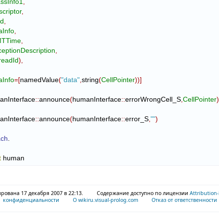
ssInfo1
,
criptor
,
nd
,
aInfo
,
TTime
,
eptionDescription
,
readId
)
,
aInfo
=
[
namedValue
(
"data"
,
string
(
CellPointer
)
)
]
        humanInterface
::
announce
(
humanInterface
::
errorWrongCell_S
,
CellPointer
        humanInterface
::
announce
(
humanInterface
::
error_S
,
""
)
ach
.

t
 human
рована 17 декабря 2007 в 22:13.
Содержание доступно по лицензии
Attribution
конфиденциальности
О wikiru.visual-prolog.com
Отказ от ответственности