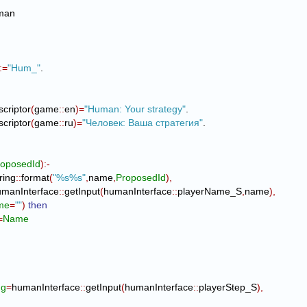
:=
"Hum_"
.

scriptor
(
game
::
en
)
=
"Human: Your strategy"
.

scriptor
(
game
::
ru
)
=
"Человек: Ваша стратегия"
.

roposedId
)
:-
ring
::
format
(
"%s%s"
,
name
,
ProposedId
)
,
umanInterface
::
getInput
(
humanInterface
::
playerName_S
,
name
)
,
me
=
""
)
then
=
Name
ng
=
humanInterface
::
getInput
(
humanInterface
::
playerStep_S
)
,