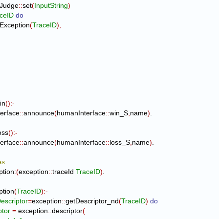
juniourJudge
::
set
(
InputString
)
ceID
do
 handleException
(
TraceID
)
,
in
(
)
:-
Interface
::
announce
(
humanInterface
::
win_S
,
name
)
.

oss
(
)
:-
Interface
::
announce
(
humanInterface
::
loss_S
,
name
)
.

es
eption
:
(
exception
::
traceId
TraceID
)
eption
(
TraceID
)
:-
escriptor
=
exception
::
getDescriptor_nd
(
TraceID
)
do
ptor
=
 exception
::
descriptor
(