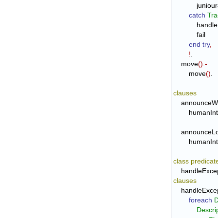
            
catch
Tra
           
            fail

end try
,
!
.

    move
(
)
:-
        move
(
)
.

clauses
    announceW
        human
    announceL
        human
class
predicat
    handleExc
clauses
    handleExc
foreach
D
Descri