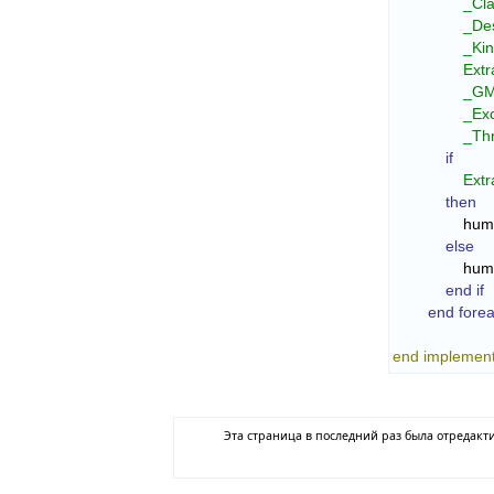
_Cla
_Des
_Ki
Extr
_GM
_Exc
_Th
if
Extr
then
        
else
        
end if
end fore
end implemen
Эта страница в последний раз была отредакти