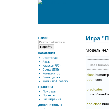
Игра "
Поиск
Модель чело
навигация
Стартовая
/*****************
Язык
  Class human

Классы (PFC)
Среда (IDE)
******************
Компилятор
class
 human
:
p
Руководства
open
 core

Книги по Прологу
Практика
predicates
Примеры
    getPlayer
Проекты
Расширения
end class
 hum
дополнительно