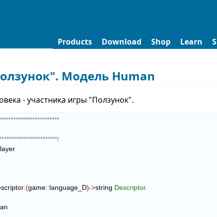
Products
Download
Shop
Learn
S
Ползунок". Модель Human
века - участника игры "Ползунок".
*************************

************************/
layer
Descriptor
:
(
game
::
language_D
)
->
string 
Descriptor
.

an
