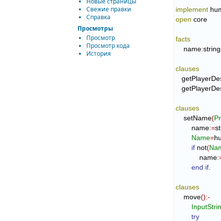
Новые страницы
Свежие правки
implement
Справка
open
 core

Просмотры
Просмотр
facts
Просмотр кода
    name
:
string
История
clauses
   getPlayerDe
   getPlayerDe
clauses
    setName
(
P
        name
:=
st
Name
=
h
if
 not
(
Na
            name
:
end if
.

clauses
    move
(
)
:-
InputStri
try