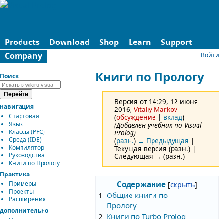
Products
Download
Shop
Learn
Support
Company
Войти
Книги по Прологу
Поиск
Версия от 14:29, 12 июня
навигация
2016;
Vitaliy Markov
Стартовая
(
обсуждение
|
вклад
)
Язык
(Добавлен учебник по Visual
Классы (PFC)
Prolog)
Среда (IDE)
(
разн.
)
← Предыдущая
|
Компилятор
Текущая версия (разн.) |
Руководства
Следующая → (разн.)
Книги по Прологу
Практика
Содержание
Примеры
Проекты
1
Общие книги по
Расширения
Прологу
дополнительно
2
Книги по Turbo Prolog