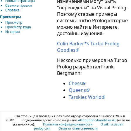
изменениями могут быть
Новые страницы
Свежие правки
"переведены" на Visual Prolog.
Справка
Поэтому старые примеры
Просмотры
системы Turbo Prolog которые
Просмотр
можно найти в Интернете,
Просмотр кода
История
достойны изучения.
Colin Barker*s Turbo Prolog
Goodies
Несколько примеров на Turbo
Prolog разработал Frank
Bergmann:
Chess
Queens
Tarskies World
Эта страница в последний раз была отредактирована 10 ноября 2007 в
20:02.
Содержание доступно по лицензии
Attribution-ShareAlike 4.0
(если не
указано иное).
Политика конфиденциальности
О wikiru.visual-
prolog.com
Отказ от ответственности