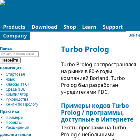
Products
Download
Shop
Learn
Support
Company
Войти
Turbo Prolog
Поиск
Turbo Prolog распространялся
навигация
на рынке в 80-е годы
Стартовая
компанией Borland. Turbo
Язык
Классы (PFC)
Prolog был разработан
Среда (IDE)
учредителями PDC.
Компилятор
Руководства
Книги по Прологу
Примеры кодов Turbo
Prolog / программы,
Практика
Примеры
доступные в Интернете
Проекты
Тексты программ на Turbo
Расширения
Prolog с небольшими
дополнительно