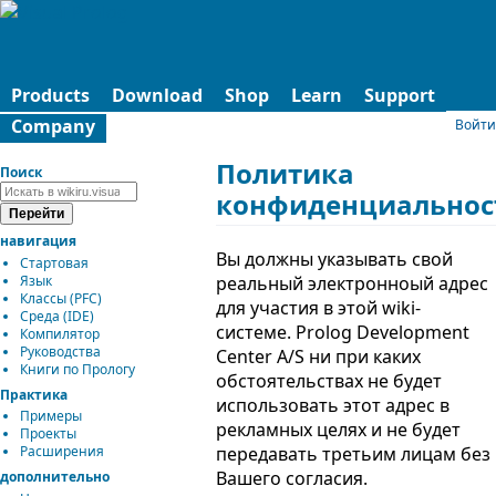
Products
Download
Shop
Learn
Support
Company
Войти
Политика
Поиск
конфиденциальнос
навигация
Вы должны указывать свой
Стартовая
Язык
реальный электронноый адрес
Классы (PFC)
для участия в этой wiki-
Среда (IDE)
системе. Prolog Development
Компилятор
Руководства
Center A/S ни при каких
Книги по Прологу
обстоятельствах не будет
Практика
использовать этот адрес в
Примеры
рекламных целях и не будет
Проекты
передавать третьим лицам без
Расширения
Вашего согласия.
дополнительно