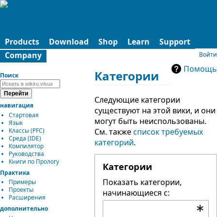
Products
Download
Shop
Learn
Support
Company
Войти
Помощь
Категории
Поиск
Следующие категории
навигация
существуют на этой вики, и они
Стартовая
могут быть неиспользованы.
Язык
Классы (PFC)
См. также
список требуемых
Среда (IDE)
категорий
.
Компилятор
Руководства
Книги по Прологу
Категории
Практика
Показать категории,
Примеры
Проекты
начинающиеся с:
Расширения
дополнительно