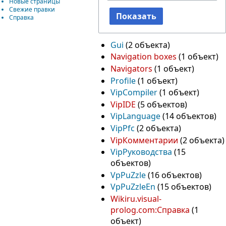
Новые страницы
Свежие правки
Показать
Справка
Gui
‏‎ (2 объекта)
Navigation boxes
‏‎ (1 объект)
Navigators
‏‎ (1 объект)
Profile
‏‎ (1 объект)
VipCompiler
‏‎ (1 объект)
VipIDE
‏‎ (5 объектов)
VipLanguage
‏‎ (14 объектов)
VipPfc
‏‎ (2 объекта)
VipКомментарии
‏‎ (2 объекта)
VipРуководства
объектов)
VpPuZzle
‏‎ (16 объектов)
VpPuZzleEn
‏‎ (15 объектов)
Wikiru.visual-
prolog.com:Справка
объект)