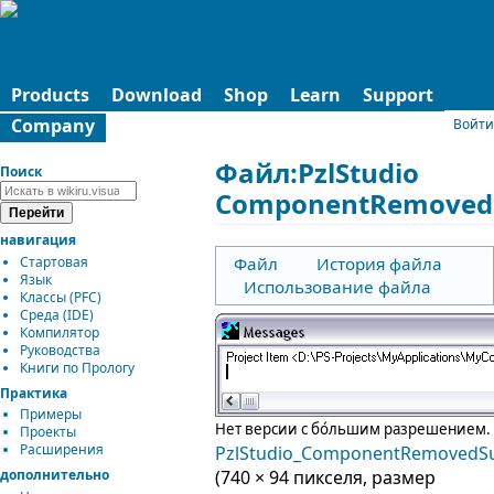
Products
Download
Shop
Learn
Support
Company
Войти
Файл:PzlStudio
Поиск
ComponentRemovedS
навигация
Стартовая
Файл
История файла
Язык
Использование файла
Классы (PFC)
Среда (IDE)
Компилятор
Руководства
Книги по Прологу
Практика
Примеры
Нет версии с бо́льшим разрешением.
Проекты
Расширения
PzlStudio_ComponentRemovedSu
дополнительно
(740 × 94 пикселя, размер