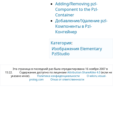
Adding/Removing pzl-
Component to the Pzl-
Container
Добавление/Удаление pzl-
Компоненты в Pzl-
Контейнер
Категория
:
Изображения Elementary
PzlStudio
Эта страница в последний раз была отредактирована 16 ноября 2007 в
15:22.
Содержание доступно по лицензии
Attribution-ShareAlike 4.0
(если не
указано иное).
Политика конфиденциальности
О wikiru.visual-
prolog.com
Отказ от ответственности