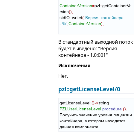
ContainerVersion
=
pzl
::
getContainerVe
rsion
(
)
,
stdIO
::
writef
(
"Версия контейнера 
- %"
,
ContainerVersion
)
,
...
В стандартный выходной поток
будет выведено: "Версия
контейнера - 1.0;001"
Исключения
Нет.
pzl::getLicenseLevel/0
getLicenseLevel
:
(
)
->
string 
PZLUserLicenseLevel
procedure
(
)
.

Получить значение уровня лицензии 
контейнера
,
 в котором находится 
данная компонента