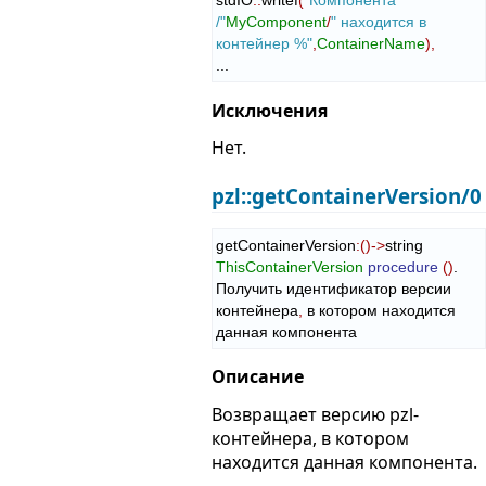
stdIO
::
writef
(
"Компонента 
/"
MyComponent
/
" находится в 
контейнер %"
,
ContainerName
)
,
...
Исключения
Нет.
pzl::getContainerVersion/0
getContainerVersion
:
(
)
->
string 
ThisContainerVersion
procedure
(
)
.

Получить идентификатор версии 
контейнера
,
 в котором находится 
данная компонента
Описание
Возвращает версию pzl-
контейнера, в котором
находится данная компонента.