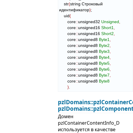
    str
(
string Строковый 
идентификатор
)
;

    uid
(
       core
::
unsigned32
Unsigned
,
       core
::
unsigned16
Short1
,
       core
::
unsigned16
Short2
,
       core
::
unsigned8
Byte1
,
       core
::
unsigned8
Byte2
,
       core
::
unsigned8
Byte3
,
       core
::
unsigned8
Byte4
,
       core
::
unsigned8
Byte5
,
       core
::
unsigned8
Byte6
,
       core
::
unsigned8
Byte7
,
       core
::
unsigned8
Byte8
)
.
pzlDomains::pzlContainerC
pzlDomains::pzlComponent
Домен
pzlContainerContentInfo_D
используется в качестве