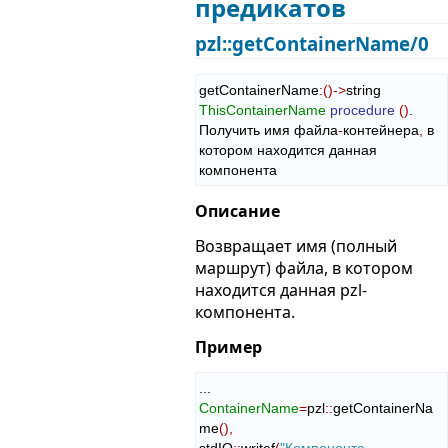
предикатов
pzl::getContainerName/0
getContainerName
:
(
)
->
string 
ThisContainerName
procedure
(
)
.

Получить имя файла
-
контейнера
,
 в 
котором находится данная 
компонента
Описание
Возвращает имя (полный
маршрут) файла, в котором
находится данная pzl-
компонента.
Пример
ContainerName
=
pzl
::
getContainerNa
me
(
)
,