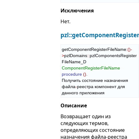
Исключения
Нет.
pzl::getComponentRegiste
getComponentRegisterFileName
:
(
)
-
>
pzlDomains
::
pzlComponentsRegister
FileName_D
ComponentRegisterFileName
procedure
(
)
.

Получить состояние назначения 
файла
-
реестра компонент для 
данного приложения
Описание
Возвращает один из
следующих термов,
определяющих состояние
назначения файла-реестра