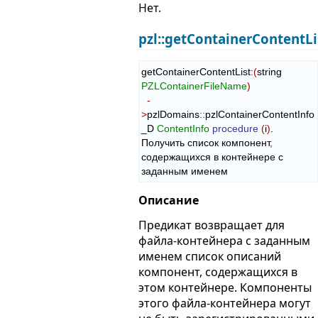
Нет.
pzl::getContainerContentLi
getContainerContentList
:
(
string 
PZLContainerFileName
)
-
>
pzlDomains
::
pzlContainerContentInfo
_D
ContentInfo
procedure
(
i
)
.

Получить список компонент
,
содержащихся в контейнере с 
заданным именем
Описание
Предикат возвращает для
файла-контейнера с заданным
именем список описаний
компонент, содержащихся в
этом контейнере. Компоненты
этого файла-контейнера могут