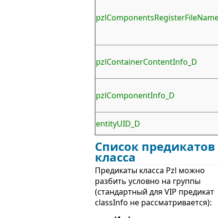
pzlComponentsRegisterFileNam
pzlContainerContentInfo_D
pzlComponentInfo_D
entityUID_D
Список предикатов
класса
Предикаты класса Pzl можно
разбить условно на группы
(стандартный для VIP предикат
classInfo не рассматривается):