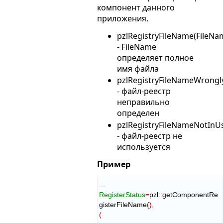
компонент данного
приложения.
pzlRegistryFileName(FileNa
- FileName
определяет полное
имя файла
pzlRegistryFileNameWrongl
- файл-реестр
неправильно
определен
pzlRegistryFileNameNotInU
- файл-реестр не
используется
Пример
RegisterStatus
=
pzl
::
getComponentRe
gisterFileName
(
)
,
(