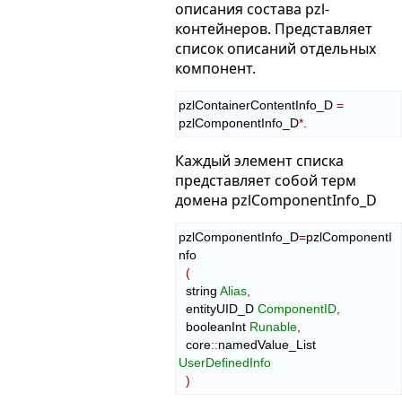
описания состава pzl-
контейнеров. Представляет
список описаний отдельных
компонент.
pzlContainerContentInfo_D 
=
pzlComponentInfo_D
*
.
Каждый элемент списка
представляет собой терм
домена pzlComponentInfo_D
pzlComponentInfo_D
=
pzlComponentI
nfo

(
  string 
Alias
,
  entityUID_D 
ComponentID
,
  booleanInt 
Runable
,
  core
::
namedValue_List
UserDefinedInfo
)