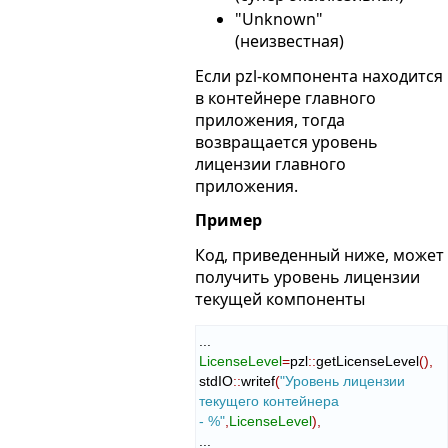
"Unknown"
(неизвестная)
Если pzl-компонента находится
в контейнере главного
приложения, тогда
возвращается уровень
лицензии главного
приложения.
Пример
Код, приведенный ниже, может
получить уровень лицензии
текущей компоненты
LicenseLevel
=
pzl
::
getLicenseLevel
(
)
,
stdIO
::
writef
(
"Уровень лицензии 
текущего контейнера 
- %"
,
LicenseLevel
)
,
...