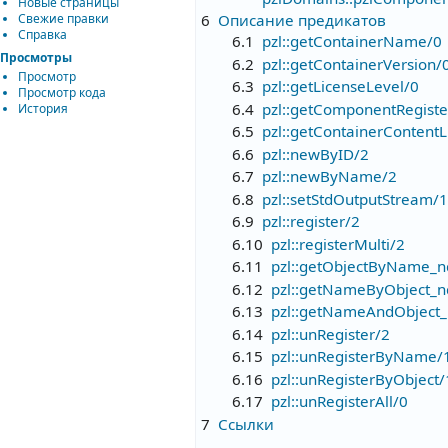
Новые страницы
Свежие правки
6
Описание предикатов
Справка
6.1
pzl::getContainerName/0
Просмотры
6.2
pzl::getContainerVersion/
Просмотр
6.3
pzl::getLicenseLevel/0
Просмотр кода
6.4
pzl::getComponentRegist
История
6.5
pzl::getContainerContentL
6.6
pzl::newByID/2
6.7
pzl::newByName/2
6.8
pzl::setStdOutputStream/1
6.9
pzl::register/2
6.10
pzl::registerMulti/2
6.11
pzl::getObjectByName_n
6.12
pzl::getNameByObject_n
6.13
pzl::getNameAndObject_
6.14
pzl::unRegister/2
6.15
pzl::unRegisterByName/
6.16
pzl::unRegisterByObject/
6.17
pzl::unRegisterAll/0
7
Ссылки