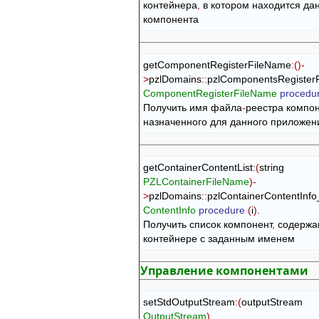
контейнера
,
 в котором находится дан
компонента
getComponentRegisterFileName
:
(
)
-
>
pzlDomains
::
pzlComponentsRegister
ComponentRegisterFileName
procedu
Получить имя файла
-
реестра компо
назначенного для данного приложен
getContainerContentList
:
(
string 
PZLContainerFileName
)
-
>
pzlDomains
::
pzlContainerContentInf
ContentInfo
procedure
(
i
)
.

Получить список компонент
,
 содержа
контейнере с заданным именем
Управление компонентами
setStdOutputStream
:
(
outputStream 
OutputStream
)
.
