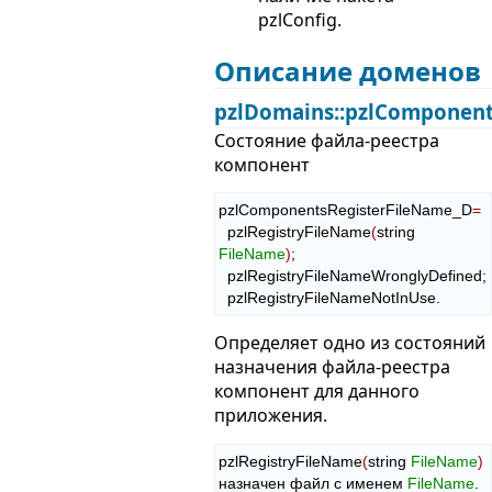
pzlConfig.
Описание доменов
pzlDomains::pzlComponent
Состояние файла-реестра
компонент
pzlComponentsRegisterFileName_D
=
  pzlRegistryFileName
(
string 
FileName
)
;

  pzlRegistryFileNameWronglyDefined;

  pzlRegistryFileNameNotInUse.
Определяет одно из состояний
назначения файла-реестра
компонент для данного
приложения.
pzlRegistryFileName
(
string 
FileName
)
назначен файл с именем 
FileName
.