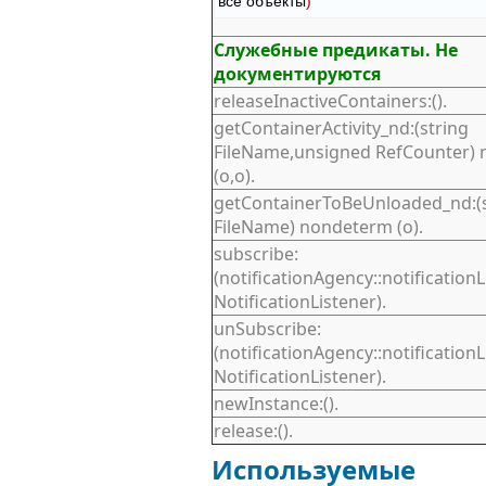
все объекты
)
Служебные предикаты. Не
документируются
releaseInactiveContainers:().
getContainerActivity_nd:(string
FileName,unsigned RefCounter)
(o,o).
getContainerToBeUnloaded_nd:(s
FileName) nondeterm (o).
subscribe:
(notificationAgency::notification
NotificationListener).
unSubscribe:
(notificationAgency::notification
NotificationListener).
newInstance:().
release:().
Используемые