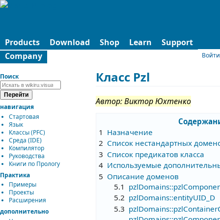
Products
Download
Shop
Learn
Support
Company
Войти
Класс Pzl
Поиск
Автор: Виктор Юхтенко
навигация
Стартовая
Содержан
Язык
1
Назначение
Классы (PFC)
Среда (IDE)
2
Список нестандартных домено
Компилятор
3
Список предикатов класса
Руководства
Книги по Прологу
4
Используемые дополнительн
Практика
5
Описание доменов
Примеры
5.1
pzlDomains::pzlComponen
Проекты
5.2
pzlDomains::entityUID_D
Расширения
5.3
pzlDomains::pzlContainer
дополнительно
pzlDomains::pzlComponen