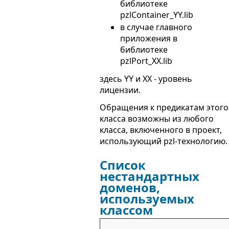
библиотеке
pzlContainer_YY.lib
в случае главного
приложения в
библиотеке
pzlPort_XX.lib
здесь YY и XX - уровень
лицензии.
Обращения к предикатам этого
класса возможны из любого
класса, включенного в проект,
использующий pzl-технологию.
Список
нестандартных
доменов,
используемых
классом