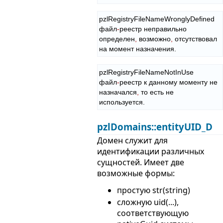
pzlRegistryFileNameWronglyDefined

файл
-
реестр неправильно 
определен
,
 возможно
,
 отсутствовал 
на момент назначения.
pzlRegistryFileNameNotInUse

файл
-
реестр к данному моменту не 
назначался
,
 то есть не 
используется.
pzlDomains::entityUID_D
Домен служит для
идентификации различных
сущностей. Имеет две
возможные формы:
простую str(string)
сложную uid(...),
соответствующую