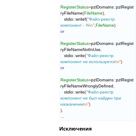
RegisterStatus
=
pzlDomains
::
pzlRegist
ryFileName
(
FileName
)
,
   stdio
::
writef
(
"Файл-реестр 
компонент - %
\n
"
,
FileName
)
or
RegisterStatus
=
pzlDomains
::
pzlRegist
ryFileNameNotInUse
,
   stdio
::
write
(
"Файл-реестр 
компонент не используется
\n
"
)
or
RegisterStatus
=
pzlDomains
::
pzlRegist
ryFileNameWronglyDefined
,
   stdio
::
write
(
"Файл-реестр 
компонент не был найден при 
назначении
\n
"
)
)
,
...
Исключения