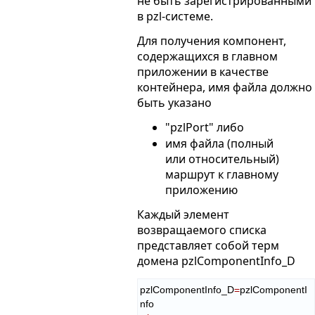
не быть зарегистрированными
в pzl-системе.
Для получения компонент,
содержащихся в главном
приложении в качестве
контейнера, имя файла должно
быть указано
"pzlPort" либо
имя файла (полный
или относительный)
маршрут к главному
приложению
Каждый элемент
возвращаемого списка
представляет собой терм
домена pzlComponentInfo_D
pzlComponentInfo_D
=
pzlComponentI
nfo
