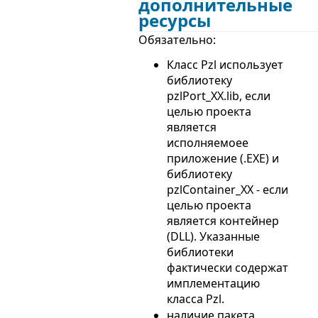
дополнительные
ресурсы
Обязательно:
Класс Pzl использует
библиотеку
pzlPort_XX.lib, если
целью проекта
является
исполняемоее
приложение (.EXE) и
библиотеку
pzlContainer_XX - если
целью проекта
является контейнер
(DLL). Указанные
библиотеки
фактически содержат
имплементацию
класса Pzl.
наличие пакета