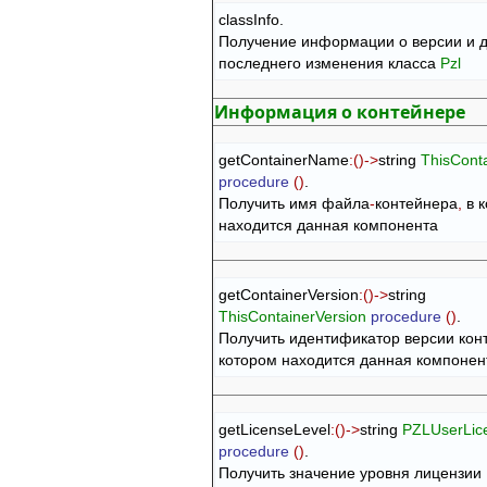
classInfo.

Получение информации о версии и д
последнего изменения класса 
Pzl
Информация о контейнере
getContainerName
:
(
)
->
string 
ThisCont
procedure
(
)
.

Получить имя файла
-
контейнера
,
 в 
находится данная компонента
getContainerVersion
:
(
)
->
string 
ThisContainerVersion
procedure
(
)
.

Получить идентификатор версии кон
котором находится данная компонен
getLicenseLevel
:
(
)
->
string 
PZLUserLic
procedure
(
)
.

Получить значение уровня лицензии 