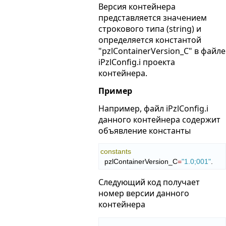
Версия контейнера
представляется значением
строкового типа (string) и
определяется константой
"pzlContainerVersion_C" в файле
iPzlConfig.i проекта
контейнера.
Пример
Например, файл iPzlConfig.i
данного контейнера содержит
объявление константы
constants
  pzlContainerVersion_C
=
"1.0;001"
.
Следующий код получает
номер версии данного
контейнера