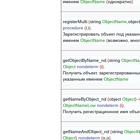
именем 
ObjectName
(
однократно
)
registerMulti
:
(
string 
ObjectName
,
object
procedure
(
i
,
i
)
.

Зарегистрировать объект под указан
именем 
ObjectName
(
возможно
,
 мно
getObjectByName_nd
:
(
string 
ObjectN
Object
nondeterm
(
i
)
.

Получить объект
,
 зарегистрированный
указанным именем 
ObjectName
getNameByObject_nd
:
(
object 
Object
)
-
ObjectNameLow
nondeterm
(
i
)
.

Получить регистрационное имя объе
getNameAndObject_nd
:
(
string 
Object
Object
)
nondeterm
(
o
,
o
)
.
