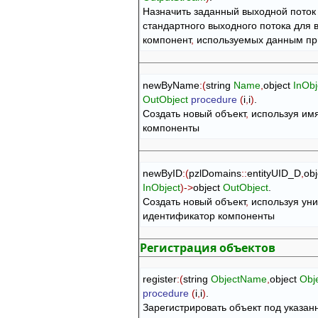
Назначить заданный выходной поток в
стандартного выходного потока для в
компонент
,
 используемых данным п
newByName
:
(
string 
Name
,
object 
InObj
OutObject
procedure
(
i
,
i
)
.

Создать новый объект
,
 используя имя
компоненты
newByID
:
(
pzlDomains
::
entityUID_D
,
InObject
)
->
object 
OutObject
.

Создать новый объект
,
 используя уни
идентификатор компоненты
Регистрация объектов
register
:
(
string 
ObjectName
,
object 
Obj
procedure
(
i
,
i
)
.

Зарегистрировать объект под указан