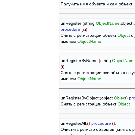
Получить имя объекта и сам объект
unRegister
:
(
string 
ObjectName
,
object 
procedure
(
i
,
i
)
.

Снять с регистрации объект 
Object
 с
именем 
ObjectName
unRegisterByName
:
(
string 
ObjectNam
(
i
)
.

Снять с регистрации все объекты с у
именем 
ObjectName
unRegisterByObject
:
(
object 
Object
)
pr
Снять с регистрации объект 
Object
unRegisterAll
:
(
)
procedure
(
)
.

Очистить регистр объектов 
(
снять с 