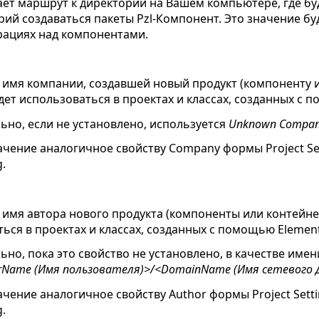
ет маршрут к директории на Вашем компьютере, где бу
ий создаваться пакеты Pzl-Компонент. Это значение б
рациях над компонентами.
имя компании, создавшей новый продукт (компоненту и
дет использоваться в проектах и классах, созданных с п
но, если не установлено, используется
Unknown Compa
ачение аналогичное свойству Company формы Project S
g.
имя автора нового продукта (компоненты или контейнер
ься в проектах и классах, созданных с помощью Elementa
но, пока это свойство не установлено, в качестве имен
rName (Имя пользователя)>/<DomainName (Имя сетевого 
ачение аналогичное свойству Author формы Project Set
g.