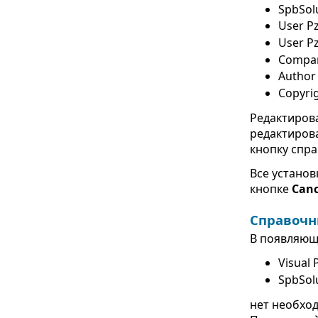
SpbSol
User Pz
User P
Compa
Author
Copyri
Редактиров
редактиров
кнопку спра
Все установ
кнопке
Canc
Справочн
В появляющ
Visual 
SpbSol
нет необхо