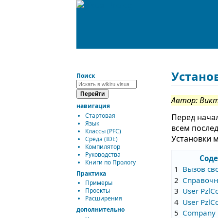
Устано
Поиск
Автор: Вик
навигация
Стартовая
Перед начал
Язык
всем послед
Классы (PFC)
Установки 
Среда (IDE)
Компилятор
Руководства
Сод
Книги по Прологу
1
Вызов св
Практика
2
Справочн
Примеры
3
User PzlC
Проекты
Расширения
4
User PzlC
дополнительно
5
Company