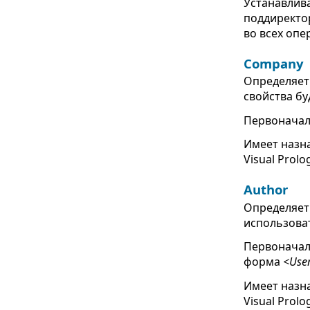
Устанавлива
поддиректор
во всех опе
Company
Определяет 
свойства бу
Первоначаль
Имеет назн
Visual Prolo
Author
Определяет 
использоват
Первоначаль
форма
<Use
Имеет назн
Visual Prolo