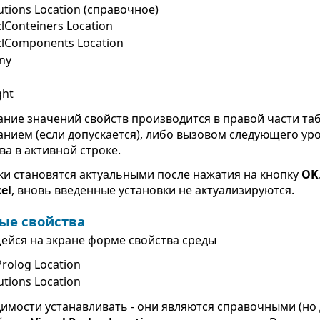
utions Location (справочное)
lConteiners Location
zlComponents Location
ny
ght
ание значений свойств производится в правой части т
анием (если допускается), либо вызовом следующего ур
ва в активной строке.
ки становятся актуальными после нажатия на кнопку
OK
el
, вновь введенные установки не актуализируются.
ые свойства
ейся на экране форме свойства среды
Prolog Location
utions Location
димости устанавливать - они являются справочными (н