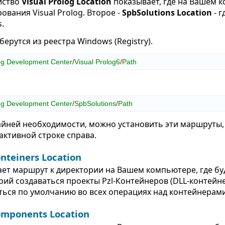
йство
Visual Prolog Location
показывает, где на Вашем 
вания Visual Prolog. Второе -
SpbSolutions Location
- г
s.
берутся из реестра Windows (Registry).
og
Development
Center
/
Visual
Prolog6
/
Path
og
Development
Center
/
SpbSolutions
/
Path
райней необходимости, можно установить эти маршруты
 активной строке справа.
nteiners Location
ет маршрут к директории на Вашем компьютере, где бу
ий создаваться проекты Pzl-Контейнеров (DLL-контейне
ться по умолчанию во всех операциях над контейнерам
omponents Location