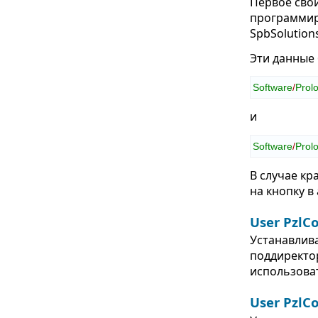
Первое сво
программиро
SpbSolution
Эти данные 
Software
/
Prol
и
Software
/
Prol
В случае к
на кнопку в
User PzlCo
Устанавлива
поддиректор
использова
User PzlC