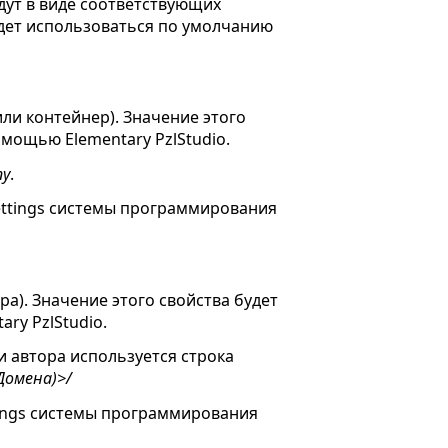
дут в виде соответствующих
удет использоваться по умолчанию
ли контейнер). Значение этого
омощью Elementary PzlStudio.
ny
.
ettings системы программирования
а). Значение этого свойства будет
ry PzlStudio.
и автора используется строка
Домена)>/
tings системы программирования