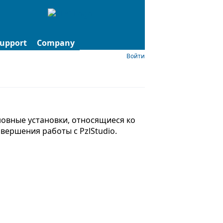
upport
Company
Войти
сновные установки, относящиеся ко
вершения работы с PzlStudio.