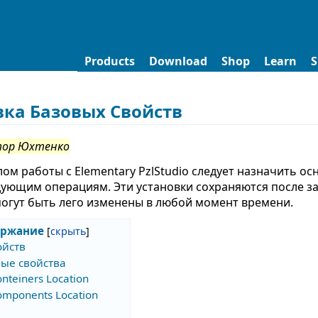
Products
Download
Shop
Learn
S
вка Базовых Свойств
тор Юхтенко
ом работы с Elementary PzlStudio следует назначить о
ующим операциям. Эти установки сохраняются после за
могут быть лего изменены в любой момент времени.
ержание
ойств
ые свойства
onteiners Location
omponents Location