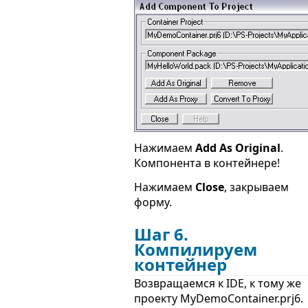
Нажимаем
Add As Original
.
Компонента в контейнере!
Нажимаем
Close
, закрываем
форму.
Шаг 6.
Компилируем
контейнер
Возвращаемся к IDE, к тому же
проекту MyDemoContainer.prj6.