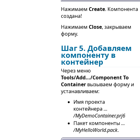
Нажимаем
Create
. Компонента
создана!
Нажимаем
Close
, закрываем
форму.
Шаг 5. Добавляем
компоненту в
контейнер
Через меню
Tools/Add.../Component To
Container
вызываем форму и
устанавливаем:
Имя проекта
контейнера
...
/MyDemoContainer.prj6
Пакет компоненты
...
/MyHelloWorld.pack
.