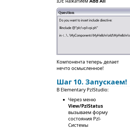
IDE нажатием
Add All
Компонента теперь делает
нечто осмысленное!
Шаг 10. Запускаем!
В Elementary PzlStudio:
Через меню
View/PzlStatus
вызываем форму
состояния Pzl-
Системы