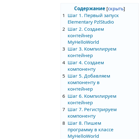
Содержание
1
Шаг 1. Первый запуск
Elementary PzlStudio
2
Шаг 2. Создаем
контейнер
MyHelloWorld
3
Шаг 3. Компилируем
контейнер
4
Шаг 4. Создаем
компоненту
5
Шаг 5. Добавляем
компоненту в
контейнер
6
Шаг 6. Компилируем
контейнер
7
Шаг 7. Регистрируем
компоненту
8
Шаг 8. Пишем
программу в классе
MyHelloWorld