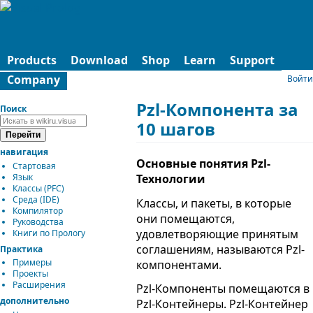
Products
Download
Shop
Learn
Support
Company
Войти
Pzl-Компонента за
Поиск
10 шагов
навигация
Основные понятия Pzl-
Стартовая
Язык
Технологии
Классы (PFC)
Среда (IDE)
Классы, и пакеты, в которые
Компилятор
они помещаются,
Руководства
удовлетворяющие принятым
Книги по Прологу
соглашениям, называются Pzl-
Практика
Примеры
компонентами.
Проекты
Расширения
Pzl-Компоненты помещаются в
дополнительно
Pzl-Контейнеры. Pzl-Контейнер