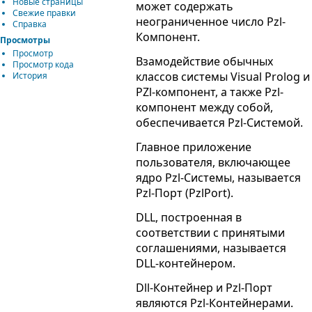
Новые страницы
может содержать
Свежие правки
неограниченное число Pzl-
Справка
Компонент.
Просмотры
Просмотр
Взамодействие обычных
Просмотр кода
классов системы Visual Prolog и
История
PZl-компонент, а также Pzl-
компонент между собой,
обеспечивается Pzl-Системой.
Главное приложение
пользователя, включающее
ядро Pzl-Системы, называется
Pzl-Порт (PzlPort).
DLL, построенная в
соответствии с принятыми
соглашениями, называется
DLL-контейнером.
Dll-Контейнер и Pzl-Порт
являются Pzl-Контейнерами.