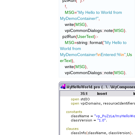
  pzlRun
(
""
)
:-
!,
MSG
=
"My Hello to World from 
MyDemoContainer!"
,
    write
(
MSG
)
,
    vpiCommonDialogs
::
note
(
MSG
)
.

  pzlRun
(
UserText
)
:-
MSG
=
string
::
format
(
"My Hello to 
World from 
MyDemoContainer!
\n
Entered:%
\n
"
,
Us
erText
)
,
    write
(
MSG
)
,
    vpiCommonDialogs
::
note
(
MSG
)
.