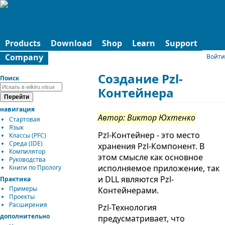
Products
Download
Shop
Learn
Support
Company
Войти
Создание Pzl-
Поиск
Контейнера
навигация
Автор: Виктор Юхтенко
Стартовая
Язык
Pzl-Контейнер - это место
Классы (PFC)
Среда (IDE)
хранения Pzl-Компонент. В
Компилятор
этом смысле как основное
Руководства
исполняемое приложение, так
Книги по Прологу
и DLL являются Pzl-
Практика
Примеры
Контейнерами.
Проекты
Расширения
Pzl-Технология
дополнительно
предусматривает, что