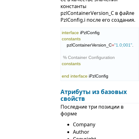
константы
pzlContainerVersion_C в файле
PzlConfig.i после его создания.
interface
constants
    pzlContainerVersion_C
=
"1.0;001"
.

% Container Configuration
constants
end interface
 iPzlConfig
Атрибуты из базовых
свойств
Последние три позиции в
форме
Company
Author