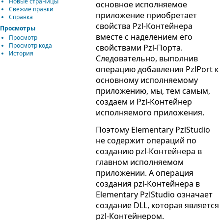
Новые страницы
основное исполняемое
Свежие правки
приложение приобретает
Справка
свойства Pzl-Контейнера
Просмотры
вместе с наделением его
Просмотр
Просмотр кода
свойствами Pzl-Порта.
История
Следовательно, выполнив
операцию добавления PzlPort к
основному исполняемому
приложению, мы, тем самым,
создаем и Pzl-Контейнер
исполняемого приложения.
Поэтому Elementary PzlStudio
не содержит операций по
созданию pzl-Контейнера в
главном исполняемом
приложении. А операция
создания pzl-Контейнера в
Elementary PzlStudio означает
создание DLL, которая является
pzl-Контейнером.